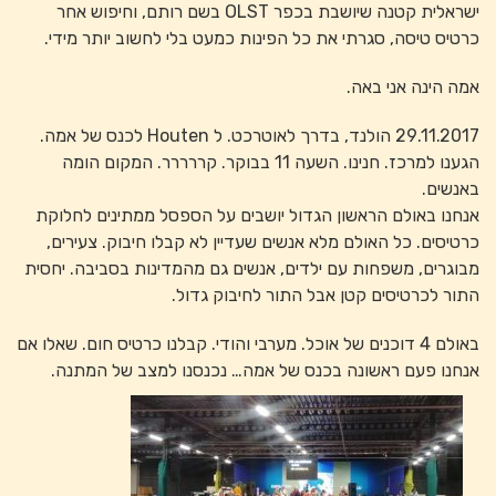
ישראלית קטנה שיושבת בכפר OLST בשם רותם, וחיפוש אחר
כרטיס טיסה, סגרתי את כל הפינות כמעט בלי לחשוב יותר מידי.
אמה הינה אני באה.
29.11.2017 הולנד, בדרך לאוטרכט. ל Houten לכנס של אמה.
הגענו למרכז. חנינו. השעה 11 בבוקר. קררררר. המקום הומה
באנשים.
אנחנו באולם הראשון הגדול יושבים על הספסל ממתינים לחלוקת
כרטיסים. כל האולם מלא אנשים שעדיין לא קבלו חיבוק. צעירים,
מבוגרים, משפחות עם ילדים, אנשים גם מהמדינות בסביבה. יחסית
התור לכרטיסים קטן אבל התור לחיבוק גדול.
באולם 4 דוכנים של אוכל. מערבי והודי. קבלנו כרטיס חום. שאלו אם
אנחנו פעם ראשונה בכנס של אמה… נכנסנו למצב של המתנה.