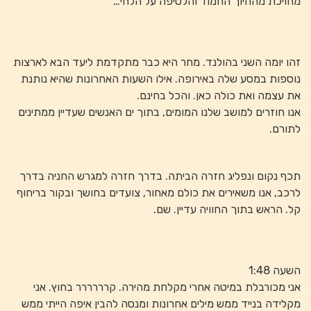
מחויכת מהחיוך החמוד והלטיפה על הלחי…
זהו יומה השני בהולנד. מחר היא כבר מתקדמת ליעד הבא לארצות
נוספות במסע שלה באירופה. אילו השעות האחרונות שהיא נותנת
את עצמה ואת כולה כאן. והכל בחינם.
אנו חוזרים למושב שלנו המומים, בתוך ים האנשים שעדיין ממתינים
לתורם.
תכף נקום ונפליג חזרה הביתה. בדרך חזרה למגרש החניה בדרך
לרכב, אנו משאירים את כולם מאחור, צועדים בחושך ובקור בריחוף
קל. הראש בתוך החוויה עדיין. שם.
השעה 1:48
אני מכורבלת במיטה אחרי מקלחת מהירה. קרררררר בחוץ. אני
מקלידה בנייד ממש מילים אחרונות ומנסה להבין איפה הייתי ממש