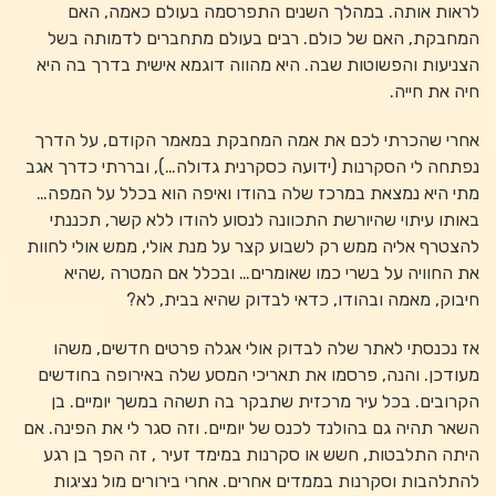
לראות אותה. במהלך השנים התפרסמה בעולם כאמה, האם
המחבקת, האם של כולם. רבים בעולם מתחברים לדמותה בשל
הצניעות והפשוטות שבה. היא מהווה דוגמא אישית בדרך בה היא
חיה את חייה.
אחרי שהכרתי לכם את אמה המחבקת במאמר הקודם, על הדרך
נפתחה לי הסקרנות (ידועה כסקרנית גדולה…), ובררתי כדרך אגב
מתי היא נמצאת במרכז שלה בהודו ואיפה הוא בכלל על המפה…
באותו עיתוי שהיורשת התכוונה לנסוע להודו ללא קשר, תכננתי
להצטרף אליה ממש רק לשבוע קצר על מנת אולי, ממש אולי לחוות
את החוויה על בשרי כמו שאומרים… ובכלל אם המטרה ,שהיא
חיבוק, מאמה ובהודו, כדאי לבדוק שהיא בבית, לא?
אז נכנסתי לאתר שלה לבדוק אולי אגלה פרטים חדשים, משהו
מעודכן. והנה, פרסמו את תאריכי המסע שלה באירופה בחודשים
הקרובים. בכל עיר מרכזית שתבקר בה תשהה במשך יומיים. בן
השאר תהיה גם בהולנד לכנס של יומיים. וזה סגר לי את הפינה. אם
היתה התלבטות, חשש או סקרנות במימד זעיר , זה הפך בן רגע
להתלהבות וסקרנות בממדים אחרים. אחרי בירורים מול נציגות