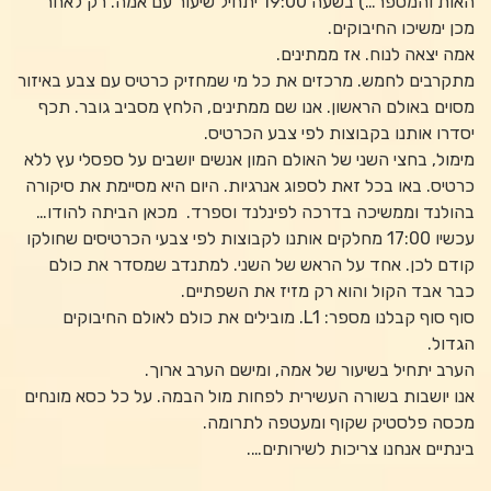
האות והמספר…) בשעה 19:00 יתחיל שיעור עם אמה. רק לאחר
מכן ימשיכו החיבוקים.
אמה יצאה לנוח. אז ממתינים.
מתקרבים לחמש. מרכזים את כל מי שמחזיק כרטיס עם צבע באיזור
מסוים באולם הראשון. אנו שם ממתינים, הלחץ מסביב גובר. תכף
יסדרו אותנו בקבוצות לפי צבע הכרטיס.
מימול, בחצי השני של האולם המון אנשים יושבים על ספסלי עץ ללא
כרטיס. באו בכל זאת לספוג אנרגיות. היום היא מסיימת את סיקורה
בהולנד וממשיכה בדרכה לפינלנד וספרד. מכאן הביתה להודו…
עכשיו 17:00 מחלקים אותנו לקבוצות לפי צבעי הכרטיסים שחולקו
קודם לכן. אחד על הראש של השני. למתנדב שמסדר את כולם
כבר אבד הקול והוא רק מזיז את השפתיים.
סוף סוף קבלנו מספר: L1. מובילים את כולם לאולם החיבוקים
הגדול.
הערב יתחיל בשיעור של אמה, ומישם הערב ארוך.
אנו יושבות בשורה העשירית לפחות מול הבמה. על כל כסא מונחים
מכסה פלסטיק שקוף ומעטפה לתרומה.
בינתיים אנחנו צריכות לשירותים….